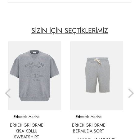
SİZİN İÇİN
SEÇTİKLERİMİZ
Edwards Marine
Edwards Marine
ERKEK GRI ÖRME
ERKEK GRI ÖRME
KISA KOLLU
BERMUDA ŞORT
D
SWEATSHIRT