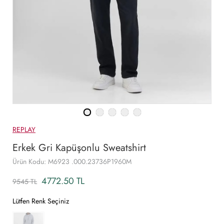
REPLAY
Erkek Gri Kapüşonlu Sweatshirt
Ürün Kodu: M6923 .000.23736P1960M
4772.50 TL
9545 TL
Lütfen Renk Seçiniz