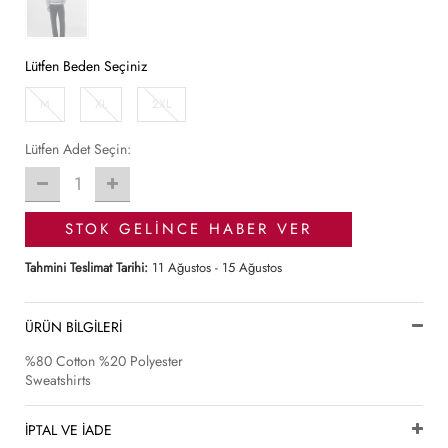
Lütfen Beden Seçiniz
M
XL
2XL
Lütfen Adet Seçin:
1
STOK GELİNCE HABER VER
Tahmini Teslimat Tarihi:
11 Ağustos - 15 Ağustos
ÜRÜN BİLGİLERİ
%80 Cotton %20 Polyester
Sweatshirts
İPTAL VE İADE