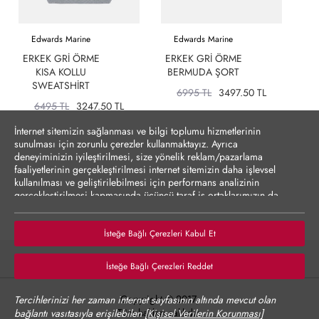
Edwards Marine
Edwards Marine
ERKEK GRI ÖRME
ERKEK GRI ÖRME
KISA KOLLU
BERMUDA ŞORT
D
SWEATSHIRT
6995 TL
3497.50 TL
6495 TL
3247.50 TL
İnternet sitemizin sağlanması ve bilgi toplumu hizmetlerinin
sunulması için zorunlu çerezler kullanmaktayız. Ayrıca
deneyiminizin iyileştirilmesi, size yönelik reklam/pazarlama
faaliyetlerinin gerçekleştirilmesi internet sitemizin daha işlevsel
kullanılması ve geliştirilebilmesi için performans analizinin
gerçekleştirilmesi kapmasında üçüncü taraf iş ortaklarımızın da
erişebileceği çerezler kullanılmak istenmektedir. Zorunlu olmayan
çerezler onay vermediğiniz durumlarda kullanılmayacaktır.
Çerezler vasıtasıyla kişisel verilerinizin yurt dışına aktarımına
İsteğe Bağlı Çerezleri Kabul Et
yönelik bilgiler Çerez Detayları altında sunulmakta olup,
tercihlerinize göre kişisel verileriniz yurt dışına aktarılabilecektir.
İsteğe Bağlı Çerezleri Reddet
Çerez Politikası’nı
incelemenizi rica ederiz.
Verilerinizin size yönelik reklam/pazarlama faaliyetlerinin
Copyright © 2017,
Tercihlerinizi her zaman internet sayfasının altında mevcut olan
gerçekleştirilmesi, internet sitesinin daha işlevsel kılınması ve
Tüm hakları saklıdır.
bağlantı vasıtasıyla erişilebilen
[Kişisel Verilerin Korunması]
kişiselleştirme (gizlilik tercihiniz ayrı olmak üzere diğer