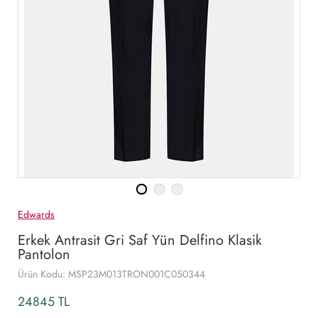
Edwards
Erkek Antrasit Gri Saf Yün Delfino Klasik
Pantolon
Ürün Kodu: MSP23M013TRON001C050344
24845 TL