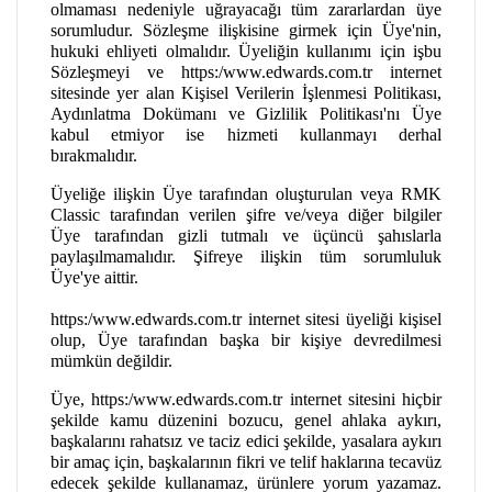
olmaması nedeniyle uğrayacağı tüm zararlardan üye
sorumludur. Sözleşme ilişkisine girmek için Üye'nin,
hukuki ehliyeti olmalıdır. Üyeliğin kullanımı için işbu
Sözleşmeyi ve https:/www.edwards.com.tr internet
sitesinde yer alan Kişisel Verilerin İşlenmesi Politikası,
Aydınlatma Dokümanı ve Gizlilik Politikası'nı Üye
kabul etmiyor ise hizmeti kullanmayı derhal
bırakmalıdır.
Üyeliğe ilişkin Üye tarafından oluşturulan veya RMK
Classic tarafından verilen şifre ve/veya diğer bilgiler
Üye tarafından gizli tutmalı ve üçüncü şahıslarla
paylaşılmamalıdır. Şifreye ilişkin tüm sorumluluk
Üye'ye aittir.
https:/www.edwards.com.tr internet sitesi üyeliği kişisel
olup, Üye tarafından başka bir kişiye devredilmesi
mümkün değildir.
Üye, https:/www.edwards.com.tr internet sitesini hiçbir
şekilde kamu düzenini bozucu, genel ahlaka aykırı,
başkalarını rahatsız ve taciz edici şekilde, yasalara aykırı
bir amaç için, başkalarının fikri ve telif haklarına tecavüz
edecek şekilde kullanamaz, ürünlere yorum yazamaz.