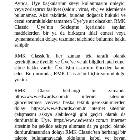
Ayrıca, Üye başkalarının siteyi kullanmasını önleyici
veya zorlaştırıcı faaliyet (saldırı, virus, vb.) ve işlemlerde
bulunamaz. Aksi takdirde, bundan doğacak hukuki ve
cezai sorumluluklar tamamen Üye’ye ait olacaktır. RMK
Classic, Üye’nin Sözleşme içerisinde sayılan
maddelerden bir ya da birkaçını ihlal etmesi veya
uymamasından dolayı tazminat talebinde bulunma hakkı
sahiptir.
RMK Classic’in her zaman tek taraflı olarak
gerektiğinde üyeliği ve Üye’ye ve ait bilgileri iptal etme,
silme hakkı vardır. Üye işbu tasarrufu önceden kabul
eder. Bu durumda, RMK Classic’in hiçbir sorumluluğu
yoktur.
RMK Classic herhangi bir zamanda
https:/www.edwards.com.tr internet sitesinin
güncellenmesi ve/veya başka teknik gereksinimlerden
dolayı https:/www.edwards.com.tr internet sitesinin
çalışmasını askıya alabileceği gibi geçici olarak da
durdurabilir. Üye, https:/www.edwards.com.tr internet
sitesinin bu şekilde askıya alınması da ya geçici olarak
durdurulmasından dolayı RMK Classic’ten herhangi bir
talepte bulunamayacak olduğunu kabul ve beyan