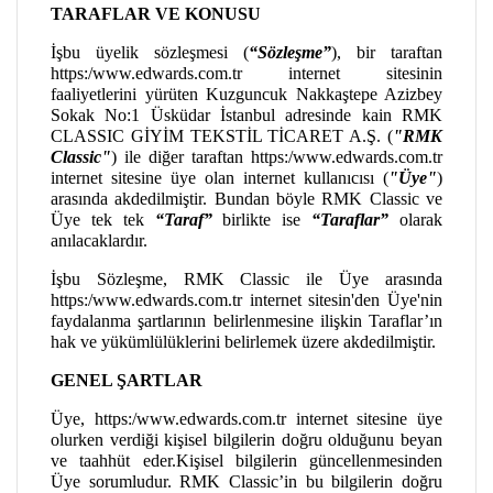
TARAFLAR VE KONUSU
İşbu üyelik sözleşmesi (
“Sözleşme”
), bir taraftan
https:/www.edwards.com.tr internet sitesinin
faaliyetlerini yürüten Kuzguncuk Nakkaştepe Azizbey
Sokak No:1 Üsküdar İstanbul adresinde kain RMK
CLASSIC GİYİM TEKSTİL TİCARET A.Ş. (
"RMK
Classic"
) ile diğer taraftan https:/www.edwards.com.tr
internet sitesine üye olan internet kullanıcısı (
"Üye"
)
arasında akdedilmiştir. Bundan böyle RMK Classic ve
Üye tek tek
“Taraf”
birlikte ise
“Taraflar”
olarak
anılacaklardır.
İşbu Sözleşme, RMK Classic ile Üye arasında
https:/www.edwards.com.tr internet sitesin'den Üye'nin
faydalanma şartlarının belirlenmesine ilişkin Taraflar’ın
hak ve yükümlülüklerini belirlemek üzere akdedilmiştir.
GENEL ŞARTLAR
Üye, https:/www.edwards.com.tr internet sitesine üye
olurken verdiği kişisel bilgilerin doğru olduğunu beyan
ve taahhüt eder.Kişisel bilgilerin güncellenmesinden
Üye sorumludur. RMK Classic’in bu bilgilerin doğru