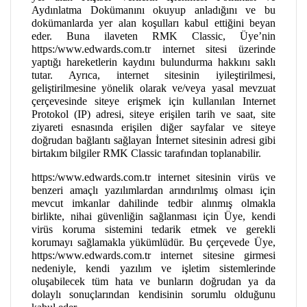
Aydınlatma Dokümanını okuyup anladığını ve bu
dokümanlarda yer alan koşulları kabul ettiğini beyan
eder. Buna ilaveten RMK Classic, Üye’nin
https:/www.edwards.com.tr internet sitesi üzerinde
yaptığı hareketlerin kaydını bulundurma hakkını saklı
tutar. Ayrıca, internet sitesinin iyileştirilmesi,
geliştirilmesine yönelik olarak ve/veya yasal mevzuat
çerçevesinde siteye erişmek için kullanılan Internet
Protokol (IP) adresi, siteye erişilen tarih ve saat, site
ziyareti esnasında erişilen diğer sayfalar ve siteye
doğrudan bağlantı sağlayan İnternet sitesinin adresi gibi
birtakım bilgiler RMK Classic tarafından toplanabilir.
https:/www.edwards.com.tr internet sitesinin virüs ve
benzeri amaçlı yazılımlardan arındırılmış olması için
mevcut imkanlar dahilinde tedbir alınmış olmakla
birlikte, nihai güvenliğin sağlanması için Üye, kendi
virüs koruma sistemini tedarik etmek ve gerekli
korumayı sağlamakla yükümlüdür. Bu çerçevede Üye,
https:/www.edwards.com.tr internet sitesine girmesi
nedeniyle, kendi yazılım ve işletim sistemlerinde
oluşabilecek tüm hata ve bunların doğrudan ya da
dolaylı sonuçlarından kendisinin sorumlu olduğunu