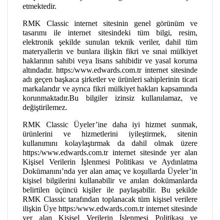
etmektedir.
RMK Classic internet sitesinin genel görünüm ve
tasarımı ile internet sitesindeki tüm bilgi, resim,
elektronik şekilde sunulan teknik veriler, dahil tüm
materyallerin ve bunlara ilişkin fikri ve sınai mülkiyet
haklarının sahibi veya lisans sahibidir ve yasal koruma
altındadır. https:/www.edwards.com.tr internet sitesinde
adı geçen başkaca şirketler ve ürünleri sahiplerinin ticari
markalarıdır ve ayrıca fikri mülkiyet hakları kapsamında
korunmaktadır.Bu bilgiler izinsiz kullanılamaz, ve
değiştirilemez.
RMK Classic Üyeler’ine daha iyi hizmet sunmak,
ürünlerini ve hizmetlerini iyileştirmek, sitenin
kullanımını kolaylaştırmak da dahil olmak üzere
https:/www.edwards.com.tr internet sitesinde yer alan
Kişisel Verilerin İşlenmesi Politikası ve Aydınlatma
Dokümanını’nda yer alan amaç ve koşullarda Üyeler’in
kişisel bilgilerini kullanabilir ve anılan dokümanlarda
belirtilen üçüncü kişiler ile paylaşabilir. Bu şekilde
RMK Classic tarafından toplanacak tüm kişisel verilere
ilişkin Üye https:/www.edwards.com.tr internet sitesinde
yer alan Kişisel Verilerin İşlenmesi Politikası ve