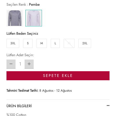
Seçilen Renk :
Pembe
Lütfen Beden Seçiniz
3XL
S
M
L
XL
2XL
Lütfen Adet Seçin:
1
SEPETE EKLE
Tahmini Teslimat Tarihi:
8 Ağustos - 12 Ağustos
ÜRÜN BİLGİLERİ
%100 Cotton