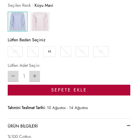
Seçilen Renk :
Koyu Mavi
Lütfen Beden Seçiniz
3XL
S
M
L
XL
2XL
Lütfen Adet Seçin:
1
SEPETE EKLE
Tahmini Teslimat Tarihi:
10 Ağustos - 14 Ağustos
ÜRÜN BİLGİLERİ
%100 Cotton