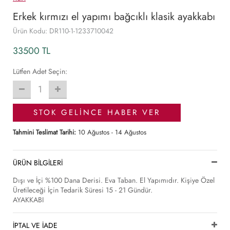
Erkek kırmızı el yapımı bağcıklı klasik ayakkabı
Ürün Kodu: DR110-1-1233710042
33500 TL
Lütfen Adet Seçin:
1
STOK GELİNCE HABER VER
Tahmini Teslimat Tarihi:
10 Ağustos - 14 Ağustos
ÜRÜN BİLGİLERİ
Dışı ve İçi %100 Dana Derisi. Eva Taban. El Yapımıdır. Kişiye Özel
Üretileceği İçin Tedarik Süresi 15 - 21 Gündür.
AYAKKABI
İPTAL VE İADE