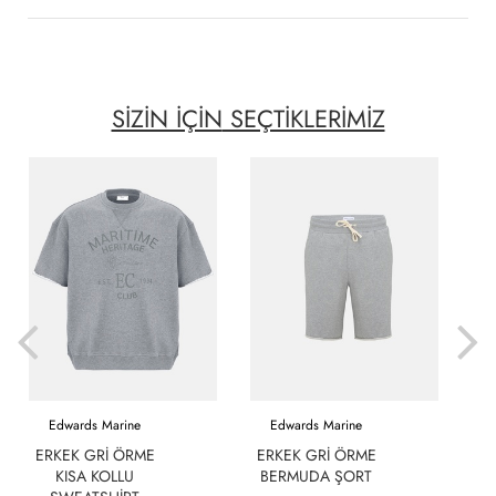
SİZİN İÇİN
SEÇTİKLERİMİZ
Edwards Marine
Edwards Marine
ERKEK GRI ÖRME
ERKEK GRI ÖRME
KISA KOLLU
BERMUDA ŞORT
D