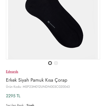
Edwards
Erkek Siyah Pamuk Kısa Çorap
Ürün Kodu: MSP23M012UNDN003C020043
2295 TL
Seçilen Renk :
Siyah