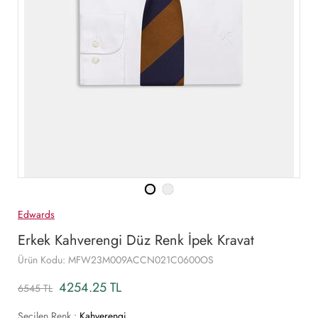
Edwards
Erkek Kahverengi Düz Renk İpek Kravat
Ürün Kodu: MFW23M009ACCN021C0600OS
4254.25 TL
6545 TL
Seçilen Renk :
Kahverengi