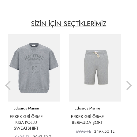
SİZİN İÇİN
SEÇTİKLERİMİZ
Edwards Marine
Edwards Marine
ERKEK GRI ÖRME
ERKEK GRI ÖRME
KISA KOLLU
BERMUDA ŞORT
D
SWEATSHIRT
6995 TL
3497.50 TL