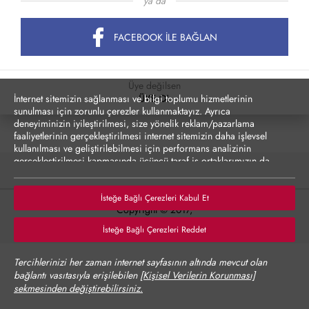
ya da
FACEBOOK İLE BAĞLAN
Üye değilsen
İnternet sitemizin sağlanması ve bilgi toplumu hizmetlerinin
ÜYE OL
sunulması için zorunlu çerezler kullanmaktayız. Ayrıca
deneyiminizin iyileştirilmesi, size yönelik reklam/pazarlama
faaliyetlerinin gerçekleştirilmesi internet sitemizin daha işlevsel
kullanılması ve geliştirilebilmesi için performans analizinin
gerçekleştirilmesi kapmasında üçüncü taraf iş ortaklarımızın da
erişebileceği çerezler kullanılmak istenmektedir. Zorunlu olmayan
çerezler onay vermediğiniz durumlarda kullanılmayacaktır.
Çerezler vasıtasıyla kişisel verilerinizin yurt dışına aktarımına
İsteğe Bağlı Çerezleri Kabul Et
Copyright © 2017,
yönelik bilgiler Çerez Detayları altında sunulmakta olup,
tercihlerinize göre kişisel verileriniz yurt dışına aktarılabilecektir.
Tüm hakları saklıdır.
İsteğe Bağlı Çerezleri Reddet
Çerez Politikası’nı
incelemenizi rica ederiz.
Verilerinizin size yönelik reklam/pazarlama faaliyetlerinin
Tercihlerinizi her zaman internet sayfasının altında mevcut olan
gerçekleştirilmesi, internet sitesinin daha işlevsel kılınması ve
bağlantı vasıtasıyla erişilebilen
[Kişisel Verilerin Korunması]
kişiselleştirme (gizlilik tercihiniz ayrı olmak üzere diğer
sekmesinden değiştirebilirsiniz.
tercihlerinizin siteye tekrar girdiğinizde hatırlanmasını sağlamak)
amaçlarıyla işlenmesini kabul ediyorsanız "Kabul Et"'i,