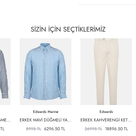
SİZİN İÇİN
SEÇTİKLERİMİZ
Edwards Marine
Edwards
ERKEK LACIVERT DÜĞMELI YAKA ÇIZGILI KETEN GÖMLEK
ERKEK MAVI DÜĞMELI YAKA ÇIZGILI KETEN GÖMLEK
ERKEK KAHVERENGI KETEN KARIŞIMLI CHINO PANTOLON
 TL
8995 TL
6296.50 TL
26995 TL
18896.50 TL