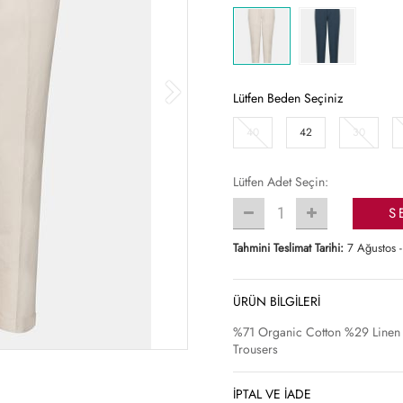
Lütfen Beden Seçiniz
40
42
30
Lütfen Adet Seçin:
1
S
Tahmini Teslimat Tarihi:
7 Ağustos -
ÜRÜN BİLGİLERİ
%71 Organic Cotton %29 Linen
Trousers
İPTAL VE İADE