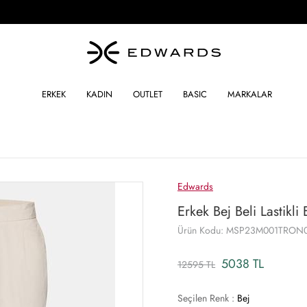
ERKEK
KADIN
OUTLET
BASIC
MARKALAR
Edwards
Erkek Bej Beli Lastikli
Ürün Kodu: MSP23M001TRON
5038 TL
12595 TL
Seçilen Renk :
Bej