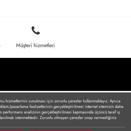
ş
Müşteri hizmetleri
umu hizmetlerinin sunulması için zorunlu çerezler kullanmaktayız. Ayrıca
reklam/pazarlama faaliyetlerinin gerçekleştirilmesi internet sitemizin daha
için performans analizinin gerçekleştirilmesi kapmasında üçüncü taraf iş
ullanılmak istenmektedir. Zorunlu olmayan çerezler onay vermediğiniz
tasıyla kişisel verilerinizin yurt dışına aktarımına yönelik bilgiler Çerez
nize göre kişisel verileriniz yurt dışına aktarılabilecektir.
Çerez