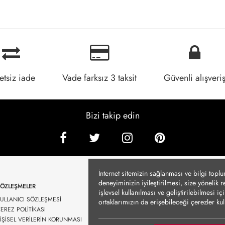
etsiz iade
Vade farksız 3 taksit
Güvenli alışveri
Bizi takip edin
İnternet sitemizin sağlanması ve bilgi topl
deneyiminizin iyileştirilmesi, size yönelik 
SÖZLEŞMELER
işlevsel kullanılması ve geliştirilebilmesi 
ULLANICI SÖZLEŞMESİ
ortaklarımızın da erişebileceği çerezler k
EREZ POLİTİKASI
durumlarda kullanılmayacaktır. Çerezler vası
İŞİSEL VERİLERİN KORUNMASI
Detayları altında sunulmakta olup, tercihleri