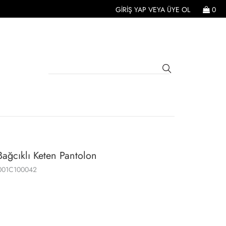
GIRIŞ YAP
VEYA
ÜYE OL
0
 Bağcıklı Keten Pantolon
001C100042