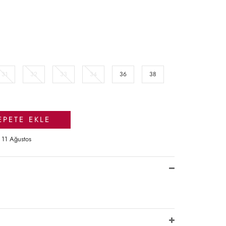
31
32
33
34
36
38
EPETE EKLE
 11 Ağustos