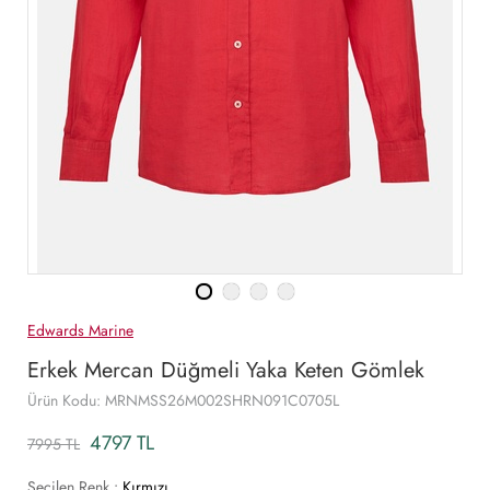
Edwards Marine
Erkek Mercan Düğmeli Yaka Keten Gömlek
Ürün Kodu: MRNMSS26M002SHRN091C0705L
4797 TL
7995 TL
Seçilen Renk :
Kırmızı