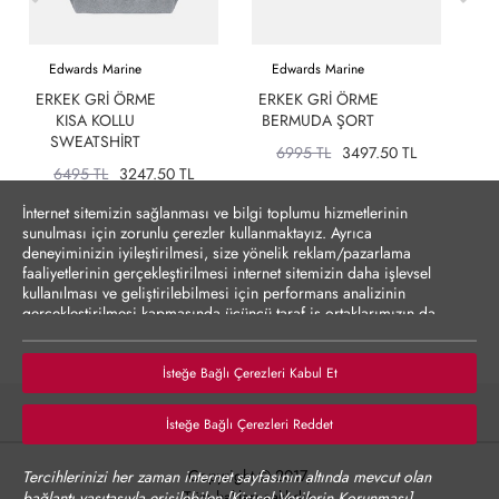
Edwards Marine
Edwards Marine
ERKEK GRI ÖRME
ERKEK GRI ÖRME
KISA KOLLU
BERMUDA ŞORT
D
SWEATSHIRT
6995 TL
3497.50 TL
6495 TL
3247.50 TL
İnternet sitemizin sağlanması ve bilgi toplumu hizmetlerinin
sunulması için zorunlu çerezler kullanmaktayız. Ayrıca
deneyiminizin iyileştirilmesi, size yönelik reklam/pazarlama
faaliyetlerinin gerçekleştirilmesi internet sitemizin daha işlevsel
kullanılması ve geliştirilebilmesi için performans analizinin
gerçekleştirilmesi kapmasında üçüncü taraf iş ortaklarımızın da
erişebileceği çerezler kullanılmak istenmektedir. Zorunlu olmayan
çerezler onay vermediğiniz durumlarda kullanılmayacaktır.
Çerezler vasıtasıyla kişisel verilerinizin yurt dışına aktarımına
İsteğe Bağlı Çerezleri Kabul Et
yönelik bilgiler Çerez Detayları altında sunulmakta olup,
tercihlerinize göre kişisel verileriniz yurt dışına aktarılabilecektir.
İsteğe Bağlı Çerezleri Reddet
Çerez Politikası’nı
incelemenizi rica ederiz.
Verilerinizin size yönelik reklam/pazarlama faaliyetlerinin
Copyright © 2017,
Tercihlerinizi her zaman internet sayfasının altında mevcut olan
gerçekleştirilmesi, internet sitesinin daha işlevsel kılınması ve
Tüm hakları saklıdır.
bağlantı vasıtasıyla erişilebilen
[Kişisel Verilerin Korunması]