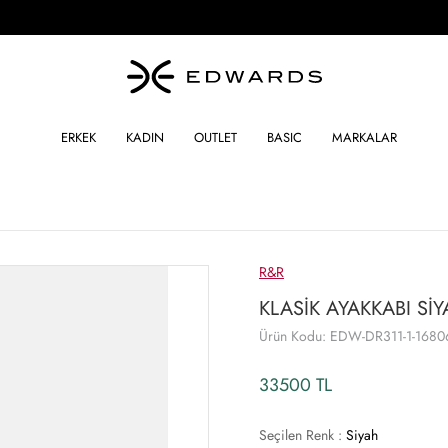
ERKEK
KADIN
OUTLET
BASIC
MARKALAR
R&R
KLASİK AYAKKABI Sİ
Ürün Kodu: EDW-DR311-1-1680
33500 TL
Seçilen Renk :
Siyah