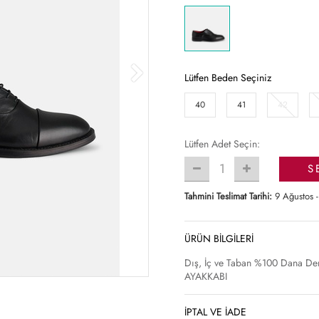
Lütfen Beden Seçiniz
40
41
42
Lütfen Adet Seçin:
1
S
Tahmini Teslimat Tarihi:
9 Ağustos -
ÜRÜN BİLGİLERİ
Dış, İç ve Taban %100 Dana Der
AYAKKABI
İPTAL VE İADE