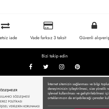
etsiz iade
Vade farksız 3 taksit
Güvenli alışveri
Bizi takip edin
İnternet sitemizin sağlanması ve bilgi topl
deneyiminizin iyileştirilmesi, size yönelik 
SÖZLEŞMELER
işlevsel kullanılması ve geliştirilebilmesi 
ULLANICI SÖZLEŞMESİ
ortaklarımızın da erişebileceği çerezler k
EREZ POLİTİKASI
durumlarda kullanılmayacaktır. Çerezler vası
İŞİSEL VERİLERİN KORUNMASI
Detayları altında sunulmakta olup, tercihleri