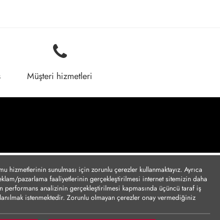
ş
Müşteri hizmetleri
umu hizmetlerinin sunulması için zorunlu çerezler kullanmaktayız. Ayrıca
reklam/pazarlama faaliyetlerinin gerçekleştirilmesi internet sitemizin daha
için performans analizinin gerçekleştirilmesi kapmasında üçüncü taraf iş
ullanılmak istenmektedir. Zorunlu olmayan çerezler onay vermediğiniz
tasıyla kişisel verilerinizin yurt dışına aktarımına yönelik bilgiler Çerez
nize göre kişisel verileriniz yurt dışına aktarılabilecektir.
Çerez