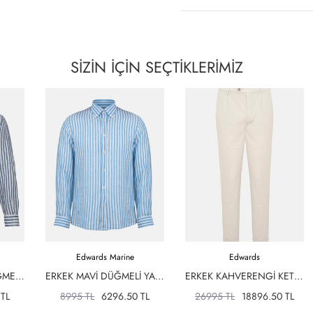
SİZİN İÇİN
SEÇTİKLERİMİZ
Edwards Marine
Edwards
ERKEK LACIVERT DÜĞMELI YAKA ÇIZGILI KETEN GÖMLEK
ERKEK MAVI DÜĞMELI YAKA ÇIZGILI KETEN GÖMLEK
ERKEK KAHVERENGI KETEN KARIŞIMLI CHINO PANTOLON
 TL
8995 TL
6296.50 TL
26995 TL
18896.50 TL