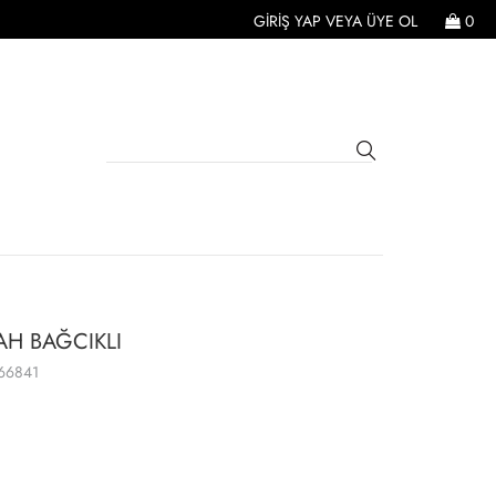
GIRIŞ YAP
VEYA
ÜYE OL
0
YAH BAĞCIKLI
66841