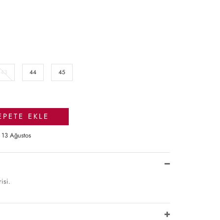
43
44
45
EPETE EKLE
 13 Ağustos
isi.