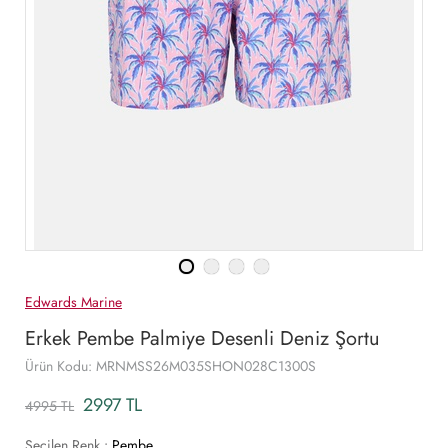
Edwards Marine
Erkek Pembe Palmiye Desenli Deniz Şortu
Ürün Kodu: MRNMSS26M035SHON028C1300S
2997 TL
4995 TL
Seçilen Renk :
Pembe