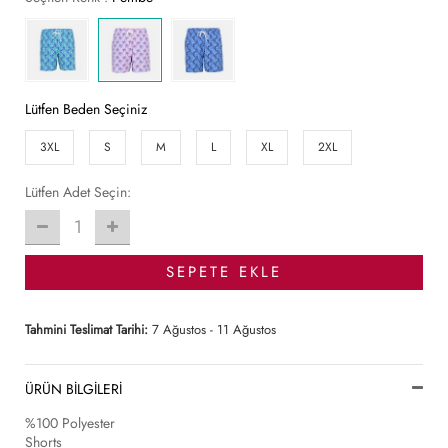
Lütfen Beden Seçiniz
3XL
S
M
L
XL
2XL
Lütfen Adet Seçin:
1
SEPETE EKLE
Tahmini Teslimat Tarihi:
7 Ağustos - 11 Ağustos
ÜRÜN BİLGİLERİ
%100 Polyester
Shorts