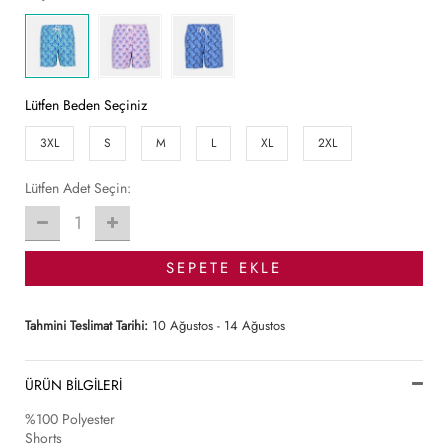
Lütfen Beden Seçiniz
3XL
S
M
L
XL
2XL
Lütfen Adet Seçin:
1
SEPETE EKLE
Tahmini Teslimat Tarihi:
10 Ağustos - 14 Ağustos
ÜRÜN BİLGİLERİ
%100 Polyester
Shorts