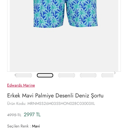
Edwards Marine
Erkek Mavi Palmiye Desenli Deniz Şortu
Ürün Kodu: MRNMSS26M035SHON028C03003XL
2997 TL
4995 TL
Seçilen Renk :
Mavi