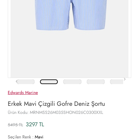
Edwards Marine
Erkek Mavi Çizgili Gofre Deniz Şortu
Ürün Kodu: MRNMSS26M035SHON026C0300XXL
3297 TL
5495 TL
Seçilen Renk :
Mavi