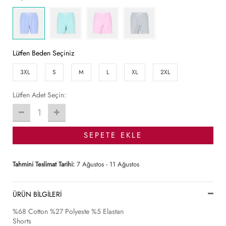
Lütfen Beden Seçiniz
3XL
S
M
L
XL
2XL
Lütfen Adet Seçin:
1
SEPETE EKLE
Tahmini Teslimat Tarihi:
7 Ağustos - 11 Ağustos
ÜRÜN BİLGİLERİ
%68 Cotton %27 Polyeste %5 Elastan
Shorts