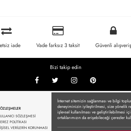
etsiz iade
Vade farksız 3 taksit
Güvenli alışveri
Bizi takip edin
İnternet sitemizin sağlanması ve bilgi topl
deneyiminizin iyileştirilmesi, size yönelik 
SÖZLEŞMELER
işlevsel kullanılması ve geliştirilebilmesi 
ULLANICI SÖZLEŞMESİ
ortaklarımızın da erişebileceği çerezler k
EREZ POLİTİKASI
durumlarda kullanılmayacaktır. Çerezler vası
İŞİSEL VERİLERİN KORUNMASI
Detayları altında sunulmakta olup, tercihleri