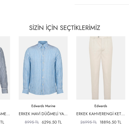
SİZİN İÇİN
SEÇTİKLERİMİZ
Edwards Marine
Edwards
ERKEK LACIVERT DÜĞMELI YAKA ÇIZGILI KETEN GÖMLEK
ERKEK MAVI DÜĞMELI YAKA ÇIZGILI KETEN GÖMLEK
ERKEK KAHVERENGI KETEN KARIŞIMLI CHINO PANTOLON
 TL
8995 TL
6296.50 TL
26995 TL
18896.50 TL