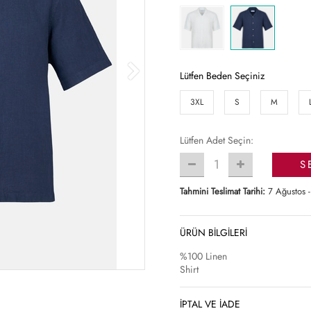
Lütfen Beden Seçiniz
3XL
S
M
Lütfen Adet Seçin:
1
S
Tahmini Teslimat Tarihi:
7 Ağustos -
ÜRÜN BİLGİLERİ
%100 Linen
Shirt
İPTAL VE İADE