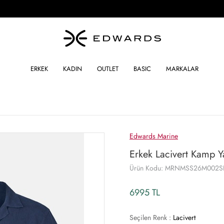
ERKEK
KADIN
OUTLET
BASIC
MARKALAR
Edwards Marine
Erkek Lacivert Kamp Y
Ürün Kodu: MRNMSS26M002
6995 TL
Seçilen Renk :
Lacivert