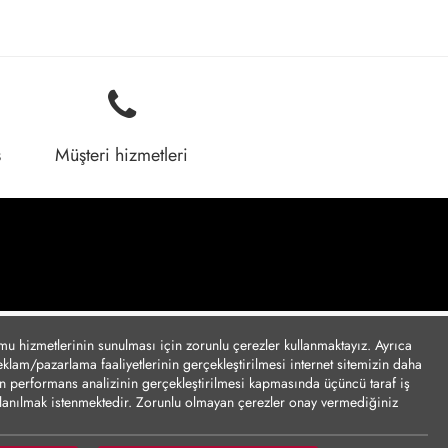
ş
Müşteri hizmetleri
umu hizmetlerinin sunulması için zorunlu çerezler kullanmaktayız. Ayrıca
reklam/pazarlama faaliyetlerinin gerçekleştirilmesi internet sitemizin daha
için performans analizinin gerçekleştirilmesi kapmasında üçüncü taraf iş
ullanılmak istenmektedir. Zorunlu olmayan çerezler onay vermediğiniz
tasıyla kişisel verilerinizin yurt dışına aktarımına yönelik bilgiler Çerez
nize göre kişisel verileriniz yurt dışına aktarılabilecektir.
Çerez