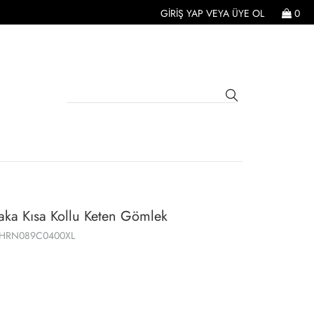
GIRIŞ YAP
VEYA
ÜYE OL
0
aka Kısa Kollu Keten Gömlek
SHRN089C0400XL