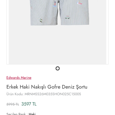
Edwards Marine
Erkek Haki Nakışlı Gofre Deniz Şortu
Ürün Kodu: MRNMSS26M035SHON025C1500S
3597 TL
5995 TL
Seçilen Renk :
Haki