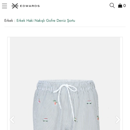
0
Erkek
:
Erkek Haki Nakışlı Gofre Deniz Şortu