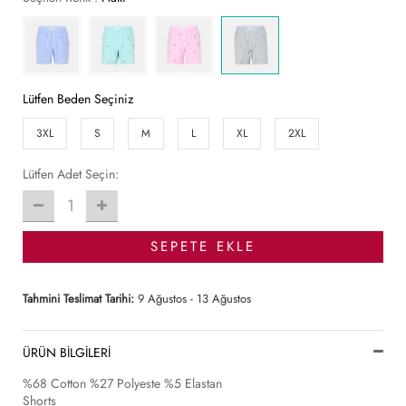
Lütfen Beden Seçiniz
3XL
S
M
L
XL
2XL
Lütfen Adet Seçin:
1
SEPETE EKLE
Tahmini Teslimat Tarihi:
9 Ağustos - 13 Ağustos
ÜRÜN BİLGİLERİ
%68 Cotton %27 Polyeste %5 Elastan
Shorts