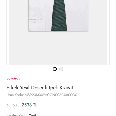
Edwards
Erkek Yeşil Desenli İpek Kravat
Ürün Kodu: MSP23M009ACCN006C0800OS
2538 TL
6345 TL
Seçilen Renk :
Yeşil