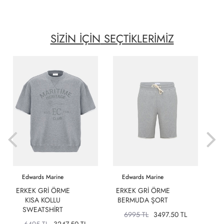
SİZİN İÇİN
SEÇTİKLERİMİZ
Edwards Marine
Edwards Marine
ERKEK GRI ÖRME
ERKEK GRI ÖRME
KISA KOLLU
BERMUDA ŞORT
D
SWEATSHIRT
6995 TL
3497.50 TL