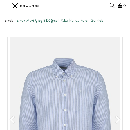
0
Erkek
:
Erkek Mavi Çizgili Düğmeli Yaka İrlanda Keten Gömlek