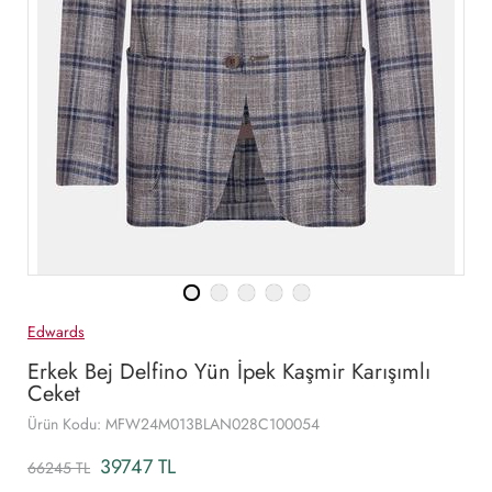
Edwards
Erkek Bej Delfino Yün İpek Kaşmir Karışımlı
Ceket
Ürün Kodu: MFW24M013BLAN028C100054
39747 TL
66245 TL