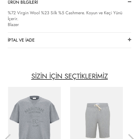
ÜRÜN BİLGİLERİ
%72 Virgin Wool %23 Silk %5 Cashmere. Koyun ve Keçi Yünü
İçerir.
Blazer
İPTAL VE İADE
SİZİN İÇİN
SEÇTİKLERİMİZ