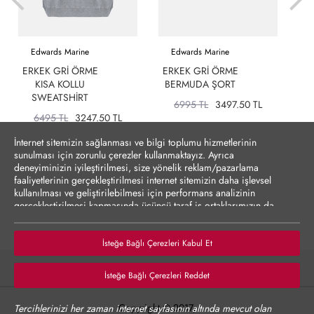
Edwards Marine
Edwards Marine
ERKEK GRI ÖRME
ERKEK GRI ÖRME
KISA KOLLU
BERMUDA ŞORT
D
SWEATSHIRT
6995 TL
3497.50 TL
6495 TL
3247.50 TL
İnternet sitemizin sağlanması ve bilgi toplumu hizmetlerinin
sunulması için zorunlu çerezler kullanmaktayız. Ayrıca
deneyiminizin iyileştirilmesi, size yönelik reklam/pazarlama
faaliyetlerinin gerçekleştirilmesi internet sitemizin daha işlevsel
kullanılması ve geliştirilebilmesi için performans analizinin
gerçekleştirilmesi kapmasında üçüncü taraf iş ortaklarımızın da
erişebileceği çerezler kullanılmak istenmektedir. Zorunlu olmayan
çerezler onay vermediğiniz durumlarda kullanılmayacaktır.
Çerezler vasıtasıyla kişisel verilerinizin yurt dışına aktarımına
İsteğe Bağlı Çerezleri Kabul Et
yönelik bilgiler Çerez Detayları altında sunulmakta olup,
tercihlerinize göre kişisel verileriniz yurt dışına aktarılabilecektir.
İsteğe Bağlı Çerezleri Reddet
Çerez Politikası’nı
incelemenizi rica ederiz.
Verilerinizin size yönelik reklam/pazarlama faaliyetlerinin
Copyright © 2017,
Tercihlerinizi her zaman internet sayfasının altında mevcut olan
gerçekleştirilmesi, internet sitesinin daha işlevsel kılınması ve