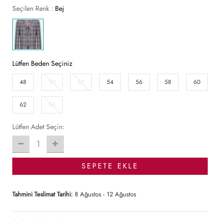
Seçilen Renk :
Bej
Lütfen Beden Seçiniz
48
50
52
54
56
58
60
62
64
Lütfen Adet Seçin:
1
SEPETE EKLE
Tahmini Teslimat Tarihi:
8 Ağustos - 12 Ağustos