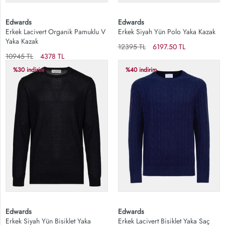
Edwards
Edwards
Erkek Lacivert Organik Pamuklu V
Erkek Siyah Yün Polo Yaka Kazak
Yaka Kazak
12395 TL
6197.50 TL
10945 TL
4378 TL
%30 indirim
%40 indirim
Edwards
Edwards
Erkek Siyah Yün Bisiklet Yaka
Erkek Lacivert Bisiklet Yaka Saç