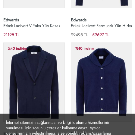
Edwards
Edwards
Erkek Lacivert V Yaka Yün Kazak
Erkek Lacivert Fermuarlı Yün Hırka
21195 TL
99495 TL
59697 TL
%40 indirim
%40 indirim
İnternet sitemizin sağlanması ve bilgi toplumu hizmetlerinin
sunulması için zorunlu çerezler kullanmaktayız. Ayrıca
deneyiminizin iyileştirilmesi, size yönelik reklam/pazarlama
Edwards
Edwards