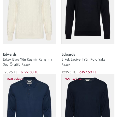
Edwards
Edwards
Erkek Ekru Yün Kaşmir Karışımlı
Erkek Lacivert Yün Polo Yaka
Saç Örgülü Kazak
Kazak
12395 TL
6197.50 TL
12395 TL
6197.50 TL
%60 indirim
%60 indirim