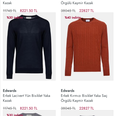
Kazak
Örgülü Kaşmir Kazak
11745 TL
8221.50 TL
38045 TL
22827 TL
%30 indirim
%40 indirim
Edwards
Edwards
Erkek Lacivert Yün Bisiklet Yaka
Erkek Kırmızı Bisiklet Yaka Saç
Kazak
Örgülü Kaşmir Kazak
11745 TL
8221.50 TL
38045 TL
22827 TL
%30 indirim