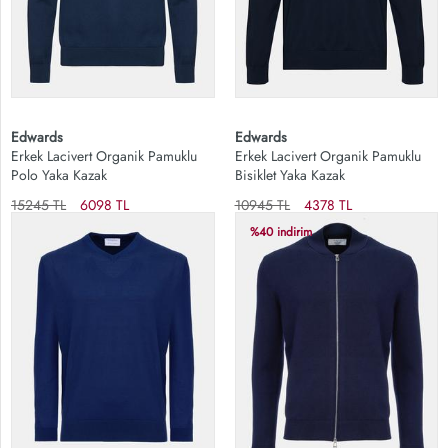
Edwards
Edwards
Erkek Lacivert Organik Pamuklu
Erkek Lacivert Organik Pamuklu
Polo Yaka Kazak
Bisiklet Yaka Kazak
15245 TL
6098 TL
10945 TL
4378 TL
%40 indirim