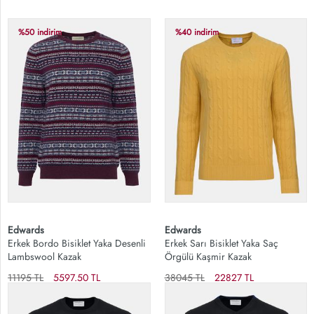
%50 indirim
%40 indirim
Edwards
Edwards
Erkek Bordo Bisiklet Yaka Desenli
Erkek Sarı Bisiklet Yaka Saç
Lambswool Kazak
Örgülü Kaşmir Kazak
11195 TL
5597.50 TL
38045 TL
22827 TL