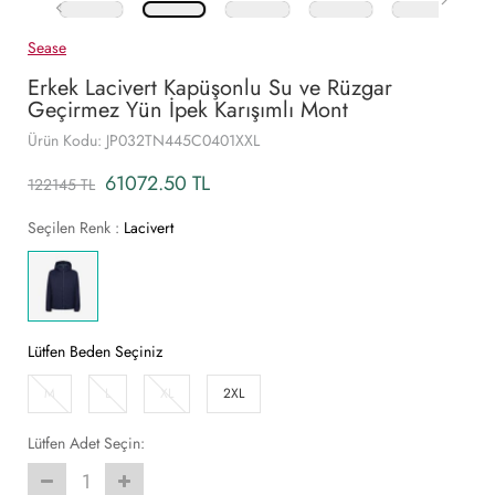
Sease
Erkek Lacivert Kapüşonlu Su ve Rüzgar
Geçirmez Yün İpek Karışımlı Mont
Ürün Kodu: JP032TN445C0401XXL
61072.50 TL
122145 TL
Seçilen Renk :
Lacivert
Lütfen Beden Seçiniz
M
L
XL
2XL
Lütfen Adet Seçin:
1