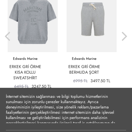
Edwards Marine
Edwards Marine
ERKEK GRI ÖRME
ERKEK GRI ÖRME
KISA KOLLU
BERMUDA ŞORT
D
SWEATSHIRT
6995 TL
3497.50 TL
6495 TL
3247.50 TL
İnternet sitemizin sağlanması ve bilgi toplumu hizmetlerinin
sunulması için zorunlu çerezler kullanmaktayız. Ayrıca
deneyiminizin iyileştirilmesi, size yönelik reklam/pazarlama
faaliyetlerinin gerçekleştirilmesi internet sitemizin daha işlevsel
kullanılması ve geliştirilebilmesi için performans analizinin
gerçekleştirilmesi kapmasında üçüncü taraf iş ortaklarımızın da
erişebileceği çerezler kullanılmak istenmektedir. Zorunlu olmayan