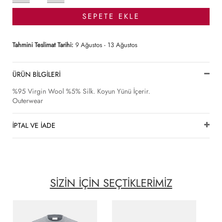
SEPETE EKLE
Tahmini Teslimat Tarihi:
9 Ağustos - 13 Ağustos
ÜRÜN BİLGİLERİ
%95 Virgin Wool %5% Silk. Koyun Yünü İçerir.
Outerwear
İPTAL VE İADE
SİZİN İÇİN
SEÇTİKLERİMİZ