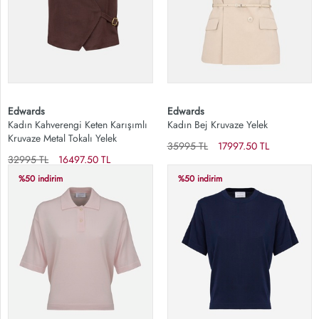
Edwards
Edwards
Kadın Kahverengi Keten Karışımlı
Kadın Bej Kruvaze Yelek
Kruvaze Metal Tokalı Yelek
35995 TL
17997.50 TL
32995 TL
16497.50 TL
%50 indirim
%50 indirim