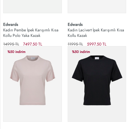
Edwards
Edwards
Kadın Pembe İpek Karışımlı Kısa
Kadın Lacivert İpek Karışımlı Kısa
Kollu Polo Yaka Kazak
Kollu Kazak
14995 TL
7497.50 TL
11995 TL
5997.50 TL
%50 indirim
%50 indirim