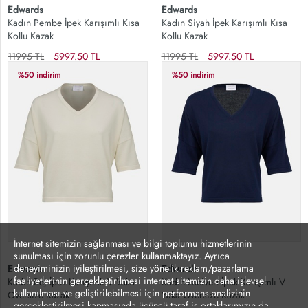
Edwards
Edwards
Kadın Pembe İpek Karışımlı Kısa
Kadın Siyah İpek Karışımlı Kısa
Kollu Kazak
Kollu Kazak
11995 TL
5997.50 TL
11995 TL
5997.50 TL
%50 indirim
%50 indirim
İnternet sitemizin sağlanması ve bilgi toplumu hizmetlerinin
sunulması için zorunlu çerezler kullanmaktayız. Ayrıca
deneyiminizin iyileştirilmesi, size yönelik reklam/pazarlama
Edwards
Edwards
faaliyetlerinin gerçekleştirilmesi internet sitemizin daha işlevsel
Kadın Bej İpek Karışımlı V Yaka
Kadın Lacivert İpek Karışımlı V
kullanılması ve geliştirilebilmesi için performans analizinin
Oversize Kazak
Yaka Oversize Kazak
gerçekleştirilmesi kapmasında üçüncü taraf iş ortaklarımızın da