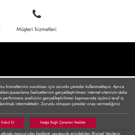
ş
Müşteri hizmetleri
umu hizmetlerinin sunulması için zorunlu çerezler kullanmaktayız. Ayrıca
reklam/pazarlama faaliyetlerinin gerçekleştirilmesi internet sitemizin daha
için performans analizinin gerçekleştirilmesi kapmasında üçüncü taraf iş
ullanılmak istenmektedir. Zorunlu olmayan çerezler onay vermediğiniz
tasıyla kişisel verilerinizin yurt dışına aktarımına yönelik bilgiler Çerez
nize göre kişisel verileriniz yurt dışına aktarılabilecektir.
Çerez
i Kabul Et
İsteğe Bağlı Çerezleri Reddet
aaliyetlerinin gerçekleştirilmesi, internet sitesinin daha işlevsel kılınması
 altında mevcut olan bağlantı vasıtasıyla erişilebilen
[Kişisel Verilerin