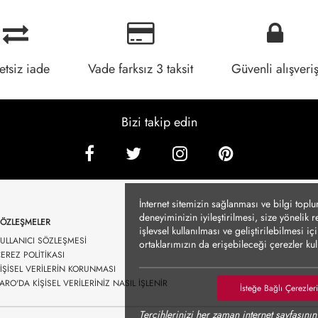
etsiz iade
Vade farksız 3 taksit
Güvenli alışveri
Bizi takip edin
İnternet sitemizin sağlanması ve bilgi topl
deneyiminizin iyileştirilmesi, size yönelik 
SÖZLEŞMELER
işlevsel kullanılması ve geliştirilebilmesi 
ULLANICI SÖZLEŞMESİ
ortaklarımızın da erişebileceği çerezler k
EREZ POLİTİKASI
durumlarda kullanılmayacaktır. Çerezler vası
İŞİSEL VERİLERİN KORUNMASI
Detayları altında sunulmakta olup, tercihleri
ARO'DA KİŞİSEL VERİLERİNİZ NASIL İŞLENİR
Politikası’nı
incelemenizi rica ederiz.
İsteğe Bağlı Çerezler
Verilerinizin size yönelik reklam/pazarlama f
Tercihlerinizi her zaman internet sayfasının