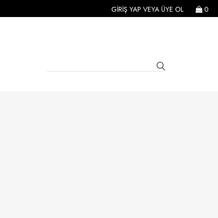
GIRIŞ YAP
VEYA
ÜYE OL
0