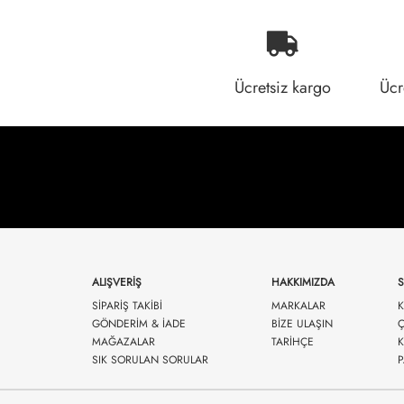
Ücretsiz kargo
Ücr
ALIŞVERİŞ
HAKKIMIZDA
SİPARİŞ TAKİBİ
MARKALAR
K
GÖNDERİM & İADE
BİZE ULAŞIN
Ç
MAĞAZALAR
TARİHÇE
K
SIK SORULAN SORULAR
P