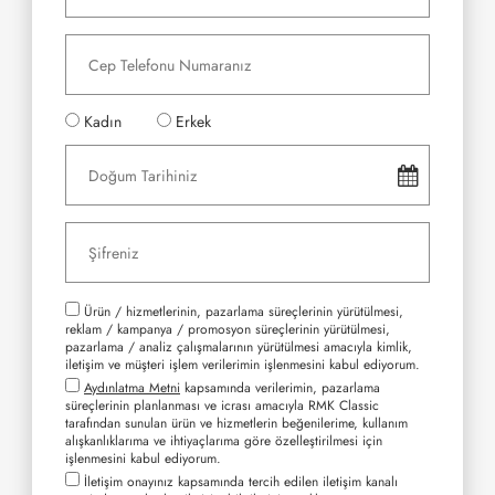
Kadın
Erkek
Ürün / hizmetlerinin, pazarlama süreçlerinin yürütülmesi,
reklam / kampanya / promosyon süreçlerinin yürütülmesi,
pazarlama / analiz çalışmalarının yürütülmesi amacıyla kimlik,
iletişim ve müşteri işlem verilerimin işlenmesini kabul ediyorum.
Aydınlatma Metni
kapsamında verilerimin, pazarlama
süreçlerinin planlanması ve icrası amacıyla RMK Classic
tarafından sunulan ürün ve hizmetlerin beğenilerime, kullanım
alışkanlıklarıma ve ihtiyaçlarıma göre özelleştirilmesi için
işlenmesini kabul ediyorum.
İletişim onayınız kapsamında tercih edilen iletişim kanalı