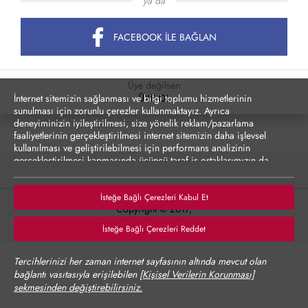
ya da
FACEBOOK İLE BAĞLAN
Üye değilsen
İnternet sitemizin sağlanması ve bilgi toplumu hizmetlerinin
ÜYE OL
sunulması için zorunlu çerezler kullanmaktayız. Ayrıca
deneyiminizin iyileştirilmesi, size yönelik reklam/pazarlama
faaliyetlerinin gerçekleştirilmesi internet sitemizin daha işlevsel
kullanılması ve geliştirilebilmesi için performans analizinin
gerçekleştirilmesi kapmasında üçüncü taraf iş ortaklarımızın da
erişebileceği çerezler kullanılmak istenmektedir. Zorunlu olmayan
çerezler onay vermediğiniz durumlarda kullanılmayacaktır.
Çerezler vasıtasıyla kişisel verilerinizin yurt dışına aktarımına
İsteğe Bağlı Çerezleri Kabul Et
Copyright © 2017,
yönelik bilgiler Çerez Detayları altında sunulmakta olup,
tercihlerinize göre kişisel verileriniz yurt dışına aktarılabilecektir.
Tüm hakları saklıdır.
İsteğe Bağlı Çerezleri Reddet
Çerez Politikası’nı
incelemenizi rica ederiz.
Verilerinizin size yönelik reklam/pazarlama faaliyetlerinin
Tercihlerinizi her zaman internet sayfasının altında mevcut olan
gerçekleştirilmesi, internet sitesinin daha işlevsel kılınması ve
bağlantı vasıtasıyla erişilebilen
[Kişisel Verilerin Korunması]
kişiselleştirme (gizlilik tercihiniz ayrı olmak üzere diğer
sekmesinden değiştirebilirsiniz.
tercihlerinizin siteye tekrar girdiğinizde hatırlanmasını sağlamak)
amaçlarıyla işlenmesini kabul ediyorsanız "Kabul Et"'i,