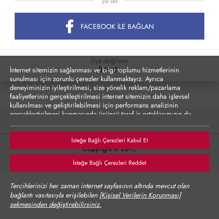
ya da
FACEBOOK İLE BAĞLAN
Üye değilsen
İnternet sitemizin sağlanması ve bilgi toplumu hizmetlerinin
ÜYE OL
sunulması için zorunlu çerezler kullanmaktayız. Ayrıca
deneyiminizin iyileştirilmesi, size yönelik reklam/pazarlama
faaliyetlerinin gerçekleştirilmesi internet sitemizin daha işlevsel
kullanılması ve geliştirilebilmesi için performans analizinin
gerçekleştirilmesi kapmasında üçüncü taraf iş ortaklarımızın da
erişebileceği çerezler kullanılmak istenmektedir. Zorunlu olmayan
çerezler onay vermediğiniz durumlarda kullanılmayacaktır.
Çerezler vasıtasıyla kişisel verilerinizin yurt dışına aktarımına
İsteğe Bağlı Çerezleri Kabul Et
Copyright © 2017,
yönelik bilgiler Çerez Detayları altında sunulmakta olup,
tercihlerinize göre kişisel verileriniz yurt dışına aktarılabilecektir.
Tüm hakları saklıdır.
İsteğe Bağlı Çerezleri Reddet
Çerez Politikası’nı
incelemenizi rica ederiz.
Verilerinizin size yönelik reklam/pazarlama faaliyetlerinin
Tercihlerinizi her zaman internet sayfasının altında mevcut olan
gerçekleştirilmesi, internet sitesinin daha işlevsel kılınması ve
bağlantı vasıtasıyla erişilebilen
[Kişisel Verilerin Korunması]
kişiselleştirme (gizlilik tercihiniz ayrı olmak üzere diğer
sekmesinden değiştirebilirsiniz.
tercihlerinizin siteye tekrar girdiğinizde hatırlanmasını sağlamak)
amaçlarıyla işlenmesini kabul ediyorsanız "Kabul Et"'i,