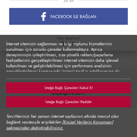
ya da
FACEBOOK İLE BAĞLAN
Üye değilsen
İnternet sitemizin sağlanması ve bilgi toplumu hizmetlerinin
ÜYE OL
sunulması için zorunlu çerezler kullanmaktayız. Ayrıca
deneyiminizin iyileştirilmesi, size yönelik reklam/pazarlama
faaliyetlerinin gerçekleştirilmesi internet sitemizin daha işlevsel
kullanılması ve geliştirilebilmesi için performans analizinin
gerçekleştirilmesi kapmasında üçüncü taraf iş ortaklarımızın da
erişebileceği çerezler kullanılmak istenmektedir. Zorunlu olmayan
çerezler onay vermediğiniz durumlarda kullanılmayacaktır.
Çerezler vasıtasıyla kişisel verilerinizin yurt dışına aktarımına
İsteğe Bağlı Çerezleri Kabul Et
Copyright © 2017,
yönelik bilgiler Çerez Detayları altında sunulmakta olup,
tercihlerinize göre kişisel verileriniz yurt dışına aktarılabilecektir.
Tüm hakları saklıdır.
İsteğe Bağlı Çerezleri Reddet
Çerez Politikası’nı
incelemenizi rica ederiz.
Verilerinizin size yönelik reklam/pazarlama faaliyetlerinin
Tercihlerinizi her zaman internet sayfasının altında mevcut olan
gerçekleştirilmesi, internet sitesinin daha işlevsel kılınması ve
bağlantı vasıtasıyla erişilebilen
[Kişisel Verilerin Korunması]
kişiselleştirme (gizlilik tercihiniz ayrı olmak üzere diğer
sekmesinden değiştirebilirsiniz.
tercihlerinizin siteye tekrar girdiğinizde hatırlanmasını sağlamak)
amaçlarıyla işlenmesini kabul ediyorsanız "Kabul Et"'i,