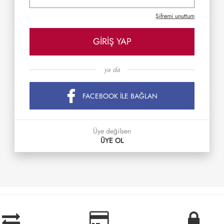
Şifremi unuttum
GİRİŞ YAP
ya da
FACEBOOK İLE BAĞLAN
Üye değilsen
ÜYE OL